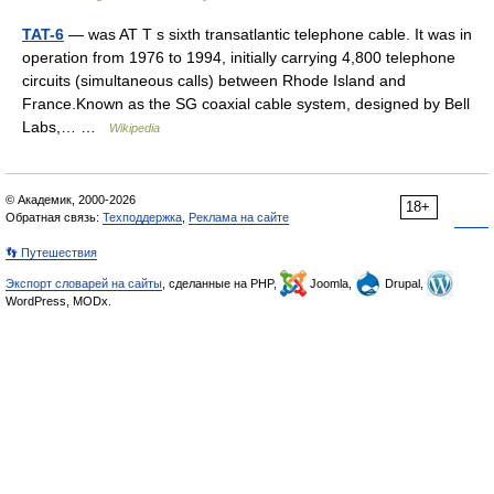
TAT-6
— was AT T s sixth transatlantic telephone cable. It was in
operation from 1976 to 1994, initially carrying 4,800 telephone
circuits (simultaneous calls) between Rhode Island and
France.Known as the SG coaxial cable system, designed by Bell
Labs,… …
Wikipedia
© Академик, 2000-2026
18+
Обратная связь:
Техподдержка
,
Реклама на сайте
👣 Путешествия
Экспорт словарей на сайты
, сделанные на PHP,
Joomla,
Drupal,
WordPress, MODx.