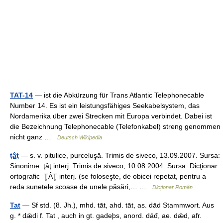
TAT-14
— ist die Abkürzung für Trans Atlantic Telephonecable
Number 14. Es ist ein leistungsfähiges Seekabelsystem, das
Nordamerika über zwei Strecken mit Europa verbindet. Dabei ist
die Bezeichnung Telephonecable (Telefonkabel) streng genommen
nicht ganz …
Deutsch Wikipedia
ţâţ
— s. v. pitulice, purceluşă. Trimis de siveco, 13.09.2007. Sursa:
Sinonime ţâţ interj. Trimis de siveco, 10.08.2004. Sursa: Dicţionar
ortografic ŢÂŢ interj. (se foloseşte, de obicei repetat, pentru a
reda sunetele scoase de unele păsări,… …
Dicționar Român
Tat
— Sf std. (8. Jh.), mhd. tāt, ahd. tāt, as. dād Stammwort. Aus
g. * dǣdi f. Tat , auch in gt. gadeþs, anord. dáđ, ae. dǣd, afr.