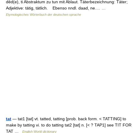
dēd(e), ti Abstraktum zu tun mit Ablaut. Täterbezeichnung: Täter;
Adjektive: tätig, tätlich. Ebenso nndl. daad, ne.… …
Etymologisches Wörterbuch der deutschen sprache
tat
— tat1 [tat] vt. tatted, tatting [prob. back form. < TATTING] to
make by tatting vi. to do tatting tat2 [tat] n. [< ? TAP1] see TIT FOR
TAT …
English World dictionary