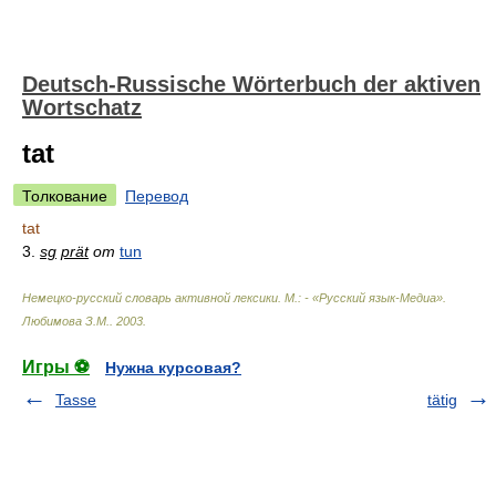
Deutsch-Russische Wörterbuch der aktiven
Wortschatz
tat
Толкование
Перевод
tat
3.
sg
prät
от
tun
Немецко-русский словарь активной лексики. М.: - «Русский язык-Медиа»
.
Любимова З.М.
.
2003
.
Игры ⚽
Нужна курсовая?
Tasse
tätig