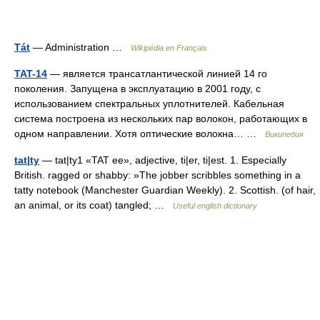
Tát
— Administration …
Wikipédia en Français
TAT-14
— является трансатлантической линией 14 го
поколения. Запущена в эксплуатацию в 2001 году, с
использованием спектральных уплотнителей. Кабельная
система построена из нескольких пар волокон, работающих в
одном направлении. Хотя оптические волокна… …
Википедия
tat|ty
— tat|ty1 «TAT ee», adjective, ti|er, ti|est. 1. Especially
British. ragged or shabby: »The jobber scribbles something in a
tatty notebook (Manchester Guardian Weekly). 2. Scottish. (of hair,
an animal, or its coat) tangled; …
Useful english dictionary