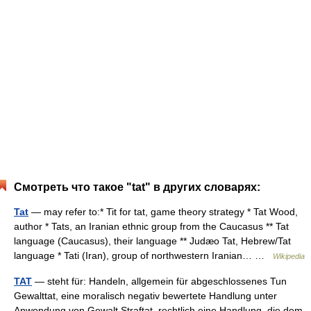
Смотреть что такое "tat" в других словарях:
Tat
— may refer to:* Tit for tat, game theory strategy * Tat Wood,
author * Tats, an Iranian ethnic group from the Caucasus ** Tat
language (Caucasus), their language ** Judæo Tat, Hebrew/Tat
language * Tati (Iran), group of northwestern Iranian… …
Wikipedia
TAT
— steht für: Handeln, allgemein für abgeschlossenes Tun
Gewalttat, eine moralisch negativ bewertete Handlung unter
Anwendung von Gewalt Straftat, rechtlich eine Handlung, die dem